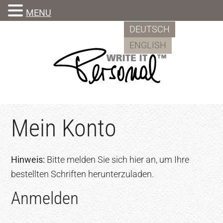
MENU
Zum
Skip
DEUTSCH
Inhalt
to
ENGLISH
springen
footer
Mein Konto
Hinweis:
Bitte melden Sie sich hier an, um Ihre
bestellten Schriften herunterzuladen.
Anmelden