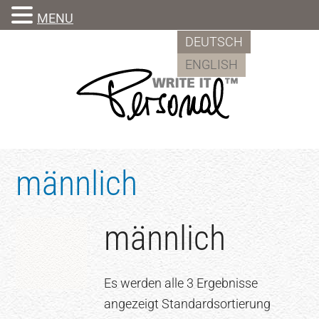
MENU
Zum
Skip
DEUTSCH
Inhalt
to
ENGLISH
springen
footer
männlich
männlich
Es werden alle 3 Ergebnisse
angezeigt Standardsortierung